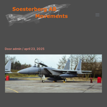
Ga
naar
de
inhoud
Door
admin
/
april 23, 2025