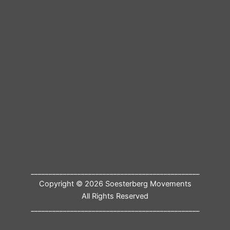
_______________________________________________
Copyright © 2026 Soesterberg Movements
All Rights Reserved
_______________________________________________