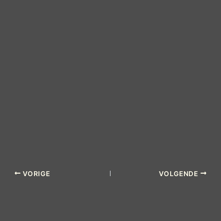
VORIGE
VOLGENDE
_______________________________________________